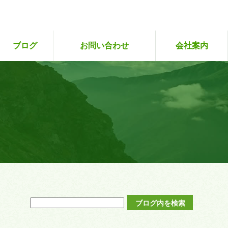
ブログ
お問い合わせ
会社案内
専攻販売状況（企
ツアーレポート
お客さまの声
ツアーにご参加いただいた皆さまへ
ツアー予約
初めての方
２回目～
サイト・プライバシーポ
旅行業約款
画中）
リシー