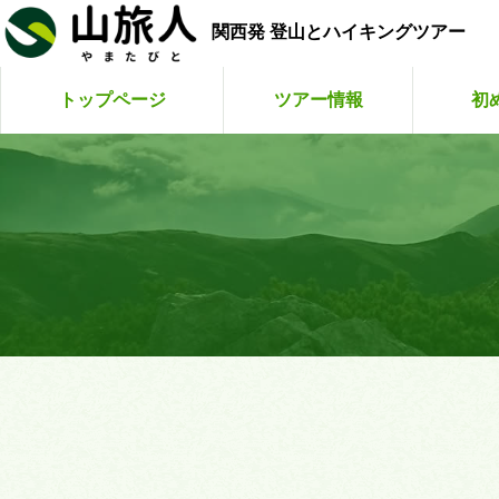
関西発 登山とハイキングツアー
トップページ
ツアー情報
初
こまくさ
山旅人
山旅
ゆ
お