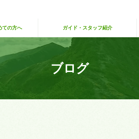
めての方へ
ガイド・スタッフ紹介
ハイキングクラブ
登山アカデミー
人のこだわり
らり・さぽ旅
試しツアー
スタッフ紹介
スタッフ募集
ガイド紹介
ガイド募集
ブログ