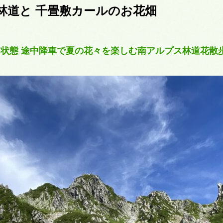
ス林道と 千畳敷カールのお花畑
状態 途中降車で夏の花々を楽しむ南アルプス林道花散