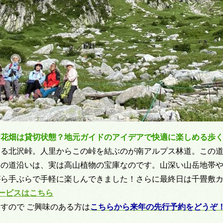
お花畑は貸切状態？地元ガイドのアイデアで快適に楽しめる歩
なる北沢峠。人里からこの峠を結ぶのが南アルプス林道。この
この道沿いは、実は高山植物の宝庫なのです。山深い山岳地帯
がら手ぶらで手軽に楽しんできました！さらに最終日は千畳敷
ービスはこちら
すので ご興味のある方は
こちらから来年の先行予約をどうぞ