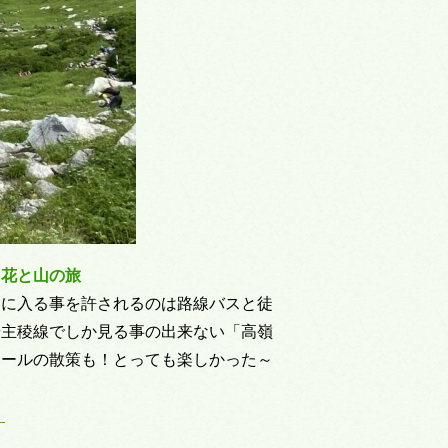
く花と山の旅
道に入る事を許されるのは路線バスと徒
や主稜線でしか見る事の出来ない「高嶺
カールの散策も！とっても楽しかった～
！