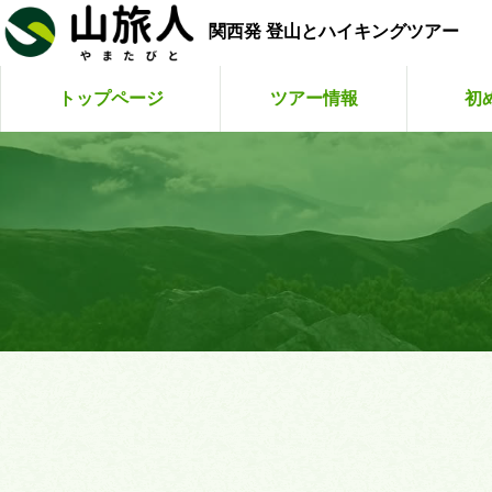
関西発 登山とハイキングツアー
トップページ
ツアー情報
初
こまくさ
山旅人
山旅
ゆ
お