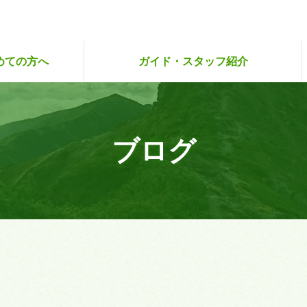
めての方へ
ガイド・スタッフ紹介
ハイキングクラブ
登山アカデミー
人のこだわり
らり・さぽ旅
試しツアー
スタッフ紹介
スタッフ募集
ガイド紹介
ガイド募集
ブログ