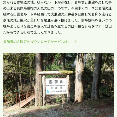
知られる修験道の地。様々なルートが存在し、岩峰群と展望を楽しむ事
の出来る兵庫県屈指の人気の山の一つです。今回歩くコースは岩場の連
続する出雲岩ルートを経由して大展望の天井岳を経由して岩床を流れる
多段の滝と甌穴が美しい名勝鹿ヶ壷へ抜けました。前半技術を使いつつ
後半まったりな縦走を個人で計画を立てるのは不便な行程をツアー登山
だからできる行程で楽しんできました。
参加者の方限定のダウンロードサービスはこちら