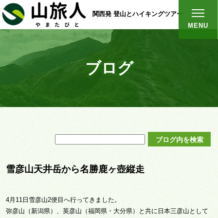
関西発 登山とハイキングツアー
MENU
ブログ
雪彦山天井岳から名勝鹿ヶ壺縦走
4月11日雪彦山2便目へ行ってきました。
弥彦山（新潟県）、英彦山（福岡県・大分県）と共に日本三彦山として