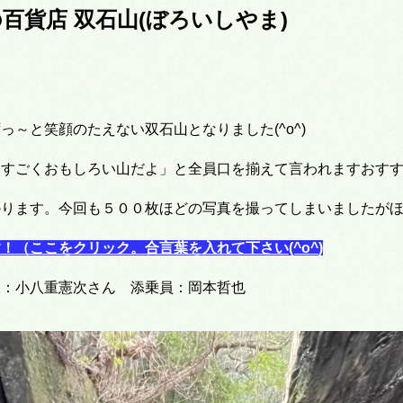
百貨店 双石山(ぼろいしやま)
～と笑顔のたえない双石山となりました(^o^)
「すごくおもしろい山だよ」と全員口を揃えて言われますおす
かります。今回も５００枚ほどの写真を撮ってしまいましたが
！（ここをクリック。合言葉を入れて下さい(^o^
)
人：小八重憲次さん 添乗員：岡本哲也