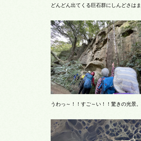
どんどん出てくる巨石群にしんどさは
うわっ～！！すご～い！！驚きの光景