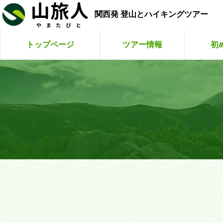
関西発 登山とハイキングツアー
トップページ
ツアー情報
初
こまくさ
山旅人
山旅
ゆ
お