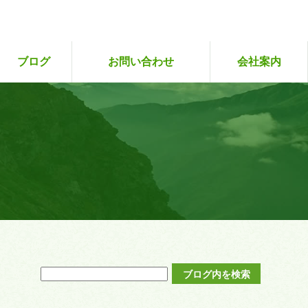
ブログ
お問い合わせ
会社案内
専攻販売状況（企
ツアーレポート
お客さまの声
ツアーにご参加いただいた皆さまへ
ツアー予約
初めての方
２回目～
サイト・プライバシーポ
旅行業約款
画中）
リシー