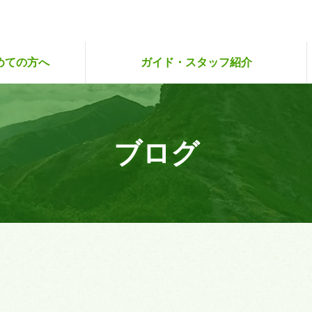
めての方へ
ガイド・スタッフ紹介
ハイキングクラブ
登山アカデミー
人のこだわり
らり・さぽ旅
試しツアー
スタッフ紹介
スタッフ募集
ガイド紹介
ガイド募集
ブログ