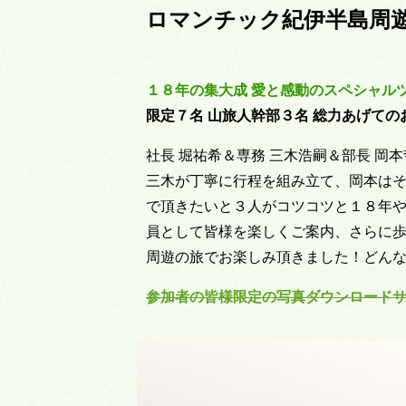
ロマンチック紀伊半島周遊
１８年の集大成 愛と感動のスペシャルツ
限定７名 山旅人幹部３名 総力あげての
社長 堀祐希＆専務 三木浩嗣＆部長 岡
三木が丁寧に行程を組み立て、岡本は
で頂きたいと３人がコツコツと１８年
員として皆様を楽しくご案内、さらに
周遊の旅でお楽しみ頂きました！どん
参加者の皆様限定の写真ダウンロードサ