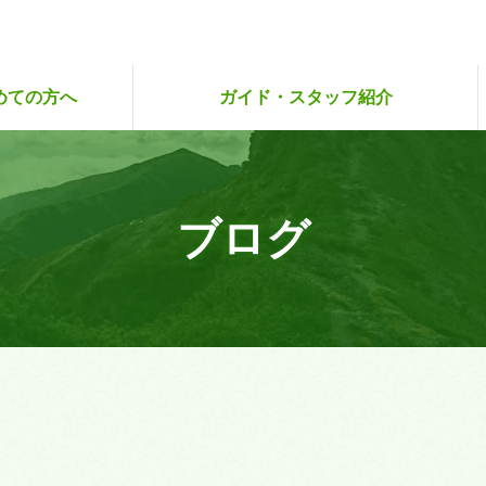
めての方へ
ガイド・スタッフ紹介
ハイキングクラブ
登山アカデミー
人のこだわり
らり・さぽ旅
試しツアー
スタッフ紹介
スタッフ募集
ガイド紹介
ガイド募集
ブログ