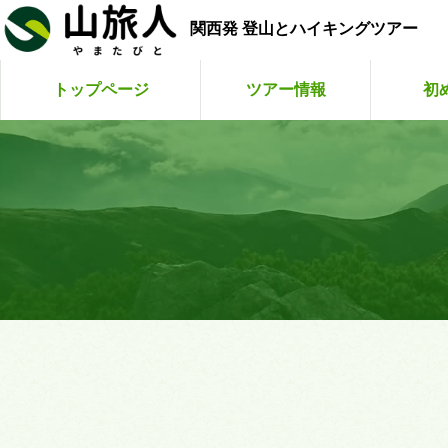
関西発 登山とハイキングツアー
トップページ
ツアー情報
初
こまくさ
山旅人
山旅
ゆ
お