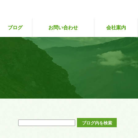
ブログ
お問い合わせ
会社案内
専攻販売状況（企
ツアーレポート
お客さまの声
ツアーにご参加いただいた皆さまへ
ツアー予約
初めての方
２回目～
サイト・プライバシーポ
旅行業約款
画中）
リシー